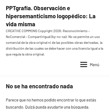
Saltar
PPTgrafía. Observación e
al
hipersemanticismo logopédico: La
contenido
vida misma
CREATIVE COMMONS Copyright 2026: Reconocimiento –
NoComercial – CompartirIgual (by-nc-sa): No se permite un uso
comercial de la obra original ni de las posibles obras derivadas, la
distribución de las cuales se debe hacer con una licencia igual a la
que regula la obra original.
Menú
No se ha encontrado nada
Parece que no hemos podido encontrar lo que estás
buscando. Quizá pueda ayudarte una búsqueda.