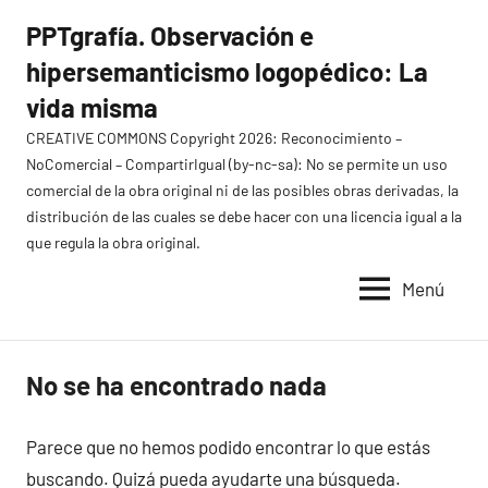
Saltar
PPTgrafía. Observación e
al
hipersemanticismo logopédico: La
contenido
vida misma
CREATIVE COMMONS Copyright 2026: Reconocimiento –
NoComercial – CompartirIgual (by-nc-sa): No se permite un uso
comercial de la obra original ni de las posibles obras derivadas, la
distribución de las cuales se debe hacer con una licencia igual a la
que regula la obra original.
Menú
No se ha encontrado nada
Parece que no hemos podido encontrar lo que estás
buscando. Quizá pueda ayudarte una búsqueda.