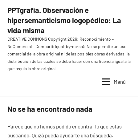
Saltar
PPTgrafía. Observación e
al
hipersemanticismo logopédico: La
contenido
vida misma
CREATIVE COMMONS Copyright 2026: Reconocimiento –
NoComercial – CompartirIgual (by-nc-sa): No se permite un uso
comercial de la obra original ni de las posibles obras derivadas, la
distribución de las cuales se debe hacer con una licencia igual a la
que regula la obra original.
Menú
No se ha encontrado nada
Parece que no hemos podido encontrar lo que estás
buscando. Quizá pueda ayudarte una búsqueda.