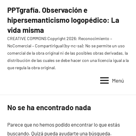
Saltar
PPTgrafía. Observación e
al
hipersemanticismo logopédico: La
contenido
vida misma
CREATIVE COMMONS Copyright 2026: Reconocimiento –
NoComercial – CompartirIgual (by-nc-sa): No se permite un uso
comercial de la obra original ni de las posibles obras derivadas, la
distribución de las cuales se debe hacer con una licencia igual a la
que regula la obra original.
Menú
No se ha encontrado nada
Parece que no hemos podido encontrar lo que estás
buscando. Quizá pueda ayudarte una búsqueda.